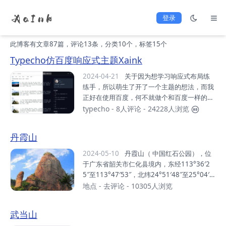
登录
此博客有文章87篇，评论13条，分类10个，标签15个
Typecho仿百度响应式主题Xaink
2024-04-21
关于因为想学习响应式布局练
练手，所以萌生了开了一个主题的想法，而我
正好在使用百度，何不就做个和百度一样的主
题Github:https://github.com/awinds/xaink
typecho
-
8人评论
- 24228人浏览
说明：https://xiaoa.me/archives/theme_xa
ink.html Demo:https://www.xa.ink作者blo
丹霞山
g:https://xiaoa.me 特点仿百度。响应式设
计，支持明亮和黑暗模式。文章列表支持缩略
2024-05-10
丹霞山（ 中国红石公园），位
图（字定义thumbnail），右侧悬停。支持评
于广东省韶关市仁化县境内，东经113°36′2
论表情OwO。文章和页面直接支持点赞和取
5″至113°47′53″，北纬24°51′48″至25°04′1
消，不使用插件。支持配置作者个人社交账号
2″之间。 总面积292平方千米，是广东省面积
地点
-
去评论
- 10305人浏览
显示。支持配置是否显示文章版权信息。...
最大的风景区、以丹霞地貌景观为主的风景区
和世界自然遗产地。丹霞山是世界“丹霞地貌”
武当山
命名地。由680多座顶平、身陡、麓缓的红色