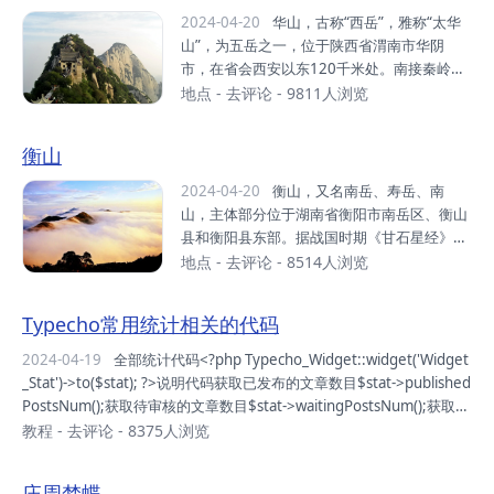
建...
南部、河北省张家口市南部，桑干河、滹沱河
2024-04-20
华山，古称“西岳”，雅称“太华
之间一系列山峰的总称，大致西南－东北走向
山”，为五岳之一，位于陕西省渭南市华阴
延伸，东西长近300公里左右，南北宽80公里
市，在省会西安以东120千米处。南接秦岭山
左右，最高峰为山阴县、应县边界处的馒头
脉，北瞰黄渭，自古以来就有“奇险天下第一
地点
-
去评论
- 9811人浏览
山，海拔2426米。恒山横亘于山西北部高原
山”的说法。中华之“华”源于华山，由此，华山
与冀中平原之间，因其险峻的自然山势和地理
有了“华夏之根”之称 。华山是中国道教主流全
衡山
位置的特点，成为兵家必争之地。山间河谷处
真派圣地，为“第四洞天”，也是中国民间广泛
的倒马关、紫荆关、平型关、雁门关...
崇奉的神祇，即西岳华山君神。共有72个半悬
2024-04-20
衡山，又名南岳、寿岳、南
空洞，道观20余座，其中玉泉院、都龙庙、东
山，主体部分位于湖南省衡阳市南岳区、衡山
道院、镇岳宫被列为全国重点道教宫观，有陈
县和衡阳县东部。据战国时期《甘石星经》记
抟、郝大通、贺元希等的道教高人。1982
载，因其位于星座二十八宿的轸星之翼，“变
地点
-
去评论
- 8514人浏览
年，华山被国务院颁布为首批国家级风景名胜
应玑衡”，“铨德钧物”，犹如衡器，可称天地，
区。2004年，华山被评为中华十大名山。201
故名衡山。衡山主要山峰有回雁峰、祝融峰、
Typecho常用统计相关的代码
1年，华山被国家旅游局评为国家AAAAA级旅
紫盖峰、岳麓山等，最高峰祝融峰海拔1300.
游景区。华山位于陕西...
2米。衡山主体部分介于北纬27°4′—27°20′，
2024-04-19
全部统计代码<?php Typecho_Widget::widget('Widget
东经112°34′—112°44′之间，呈东北—西南
_Stat')->to($stat); ?>说明代码获取已发布的文章数目$stat->published
走向，北起衡山县福田铺乡，南迄衡阳县樟木
PostsNum();获取待审核的文章数目$stat->waitingPostsNum();获取草
乡，西起衡阳县界牌镇，东止衡阳市南岳区，
稿文章数目$stat->draftPostsNum();获取当前用户已发布的文章数目
教程
-
去评论
- 8375人浏览
长38千米，最宽处17千米，总面积640平方千
$stat->myPublishedPostsNum();获取当前用户待审核文章数目$stat-
米。衡山是中国著名的道教、佛教圣地，环山
>myWaitingPostsNum();获取当前用户草稿文章数目$stat-&...
庄周梦蝶
有寺、庙、庵、观200多处。衡山是上古时期