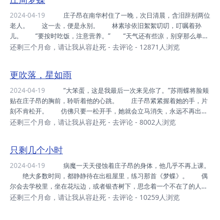
君王唐尧、...
2024-04-19
庄子昂在南华村住了一晚，次日清晨，含泪辞别两位
老人。 这一去，便是永别。 林素珍依旧絮絮叨叨，叮嘱着孙
儿。 “要按时吃饭，注意营养。” “天气还有些凉，别穿那么单
薄。” “记得放暑假的时候，再把小蝴蝶带回来。” …… 庄子
还剩三个月命，请让我从容赴死
-
去评论
- 12871人浏览
昂只能默默点头，他无法开口说出真相，小蝴蝶永远不会再来了。
庄建国把庄子昂送到村口，陪他一起等公交车。 “爷爷，打铁花这项
更吹落，星如雨
手艺，你一定得找人传承下去。” 庄建国摇头叹息：“现在的年轻
人，只一门心思想着赚钱，没人学这东西，又危险又不挣钱。” 庄子
2024-04-19
“大笨蛋，这是我最后一次来见你了。”苏雨蝶将脸颊
昂眼神坚定地说：“一定有人愿意学的，这世上总会有人，愿意追寻美好
贴在庄子昂的胸前，聆听着他的心跳。 庄子昂紧紧握着她的手，片
的东西。” “那等你放暑假回来，我教...
刻不肯松开。 仿佛只要一松开手，她就会立马消失，永远不再出
现。 苏雨蝶仰起头，泪眼盈盈道：“我们再去一次南华村好不
还剩三个月命，请让我从容赴死
-
去评论
- 8002人浏览
好？” 庄子昂悲怆道：“我这个样子，爷爷奶奶见了，会伤心的。”
“可是我想亲眼看一次，爷爷打铁花。”苏雨蝶说出最后的心愿。
只剩几个小时
“你不是天黑之前必须回去吗？”庄子昂心底升起恐慌。 “我今天不回
去了，一直陪着你。”苏雨蝶坚定地说。 “不，你必须回去，六点十
2024-04-19
病魔一天天侵蚀着庄子昂的身体，他几乎不再上课。
分我送你去坐公交车。”庄子昂眼泪奔涌而出。 他立即反应过来，小
绝大多数时间，都静静待在出租屋里，练习那首《梦蝶》。 偶
蝴蝶说不回去的意思。 《梦蝶》曲谱上...
尔会去学校里，坐在花坛边，或者银杏树下，思念着一个不在了的人。
死神的脚步，近了。 林慕诗和李黄轩只能眼睁睁看着他走向死
还剩三个月命，请让我从容赴死
-
去评论
- 10259人浏览
亡，再多的伤心哭泣，也于事无补。 又一个星期过去，这天是星期
三，庄子昂没来学校。 林慕诗总是不自觉地回头，看见身后空荡荡