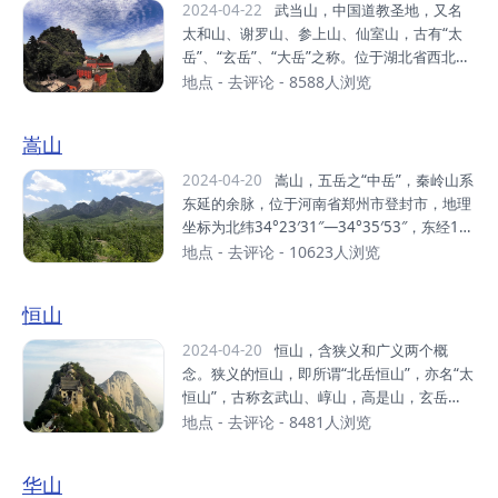
砂砾岩石构成，“色如渥丹，灿若明霞”，以赤
2024-04-22
武当山，中国道教圣地，又名
壁丹崖为特色。据地质学家研究表明，在世界
太和山、谢罗山、参上山、仙室山，古有“太
已发现1200多处丹霞地貌中发育最典型、类
岳”、“玄岳”、“大岳”之称。位于湖北省西北部
型最齐全、造型最丰富的丹霞地貌集中分布
十堰市丹江口市。东接襄阳市，西靠十堰市 ，
地点
-
去评论
- 8588人浏览
区。距今1.4亿年至7000万年间，丹霞山区是
南望神农架，北临南水北调中线源头丹江口水
一个大型内陆盆地，受喜马拉雅造山运动影
库。明代，武当山被皇帝封为“大岳”、“治世玄
嵩山
响，四周山地强烈隆起，盆地内接受大量碎...
岳”，被尊为“皇室家庙”。武当山以“四大名山
皆拱揖，五方仙岳共朝宗”的“五岳之冠”地位闻
2024-04-20
嵩山，五岳之“中岳”，秦岭山系
名于世。武当山是道教名山和武当武术的发源
东延的余脉，位于河南省郑州市登封市，地理
地，被称为“亘古无双胜境，天下第一仙山”。
坐标为北纬34°23′31″—34°35′53″，东经11
武当武术，是中华武术的重要流派。元末明
2°56′07″—113°11′32″，西起洛阳龙门东
地点
-
去评论
- 10623人浏览
初，道士张三丰集其大成，开创武当派。截至
侧，向东逐渐转向东北一直延伸到新密以北，
2013年，武当山有古建筑53处，建筑面积2.7
东西绵亘近百千米，南北宽约20千米。嵩山山
恒山
万平方米，建筑遗址9处，占地面积20多万平
系自西向东依次有万安山、安坡山、马鞍山、
方米，全山保存各类...
五佛山、挡阳山、玉寨山、嵩山主峰（峻极
2024-04-20
恒山，含狭义和广义两个概
峰）、五指岭和尖山等，嵩山的主要山脉是太
念。狭义的恒山，即所谓“北岳恒山”，亦名“太
室山和少室山。嵩山有72峰，太室山和少室山
恒山”，古称玄武山、崞山，高是山，玄岳
各占三十六峰。峻极峰为主峰，海拔1492
等，明末清初被确定为“五岳”之北岳恒山。位
地点
-
去评论
- 8481人浏览
米。嵩山有全国重点文物保护单位16处，河南
于山西省浑源县城南10公里处，主峰天峰岭海
省重点文物保护单位16处，各类文物珍品670
拔2017米，号称“人天北柱”、“绝塞名山”。广
华山
0多件。列入“申报世界文化遗产”的嵩山历史
义的恒山，或称恒山山脉，是山西省大同市东