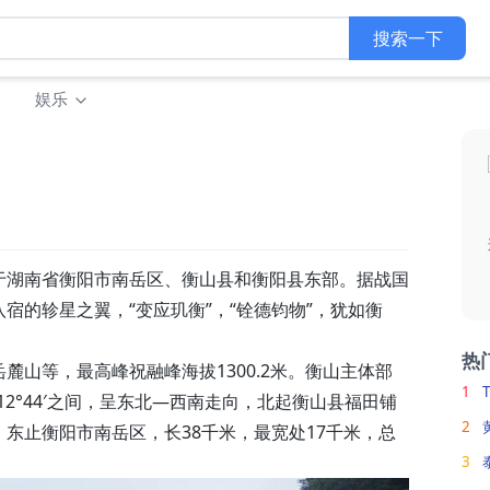
搜索一下
娱乐
于湖南省衡阳市南岳区、衡山县和衡阳县东部。据战国
宿的轸星之翼，“变应玑衡”，“铨德钧物”，犹如衡
热
麓山等，最高峰祝融峰海拔1300.2米。衡山主体部
1
4′—112°44′之间，呈东北—西南走向，北起衡山县福田铺
2
东止衡阳市南岳区，长38千米，最宽处17千米，总
3