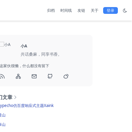
归档
时间线
友链
关于
登录
小A
共话桑麻，同享书香。
这家伙很懒，什么都没有留下
门文章
Typecho仿百度响应式主题Xaink
黄山
泰山