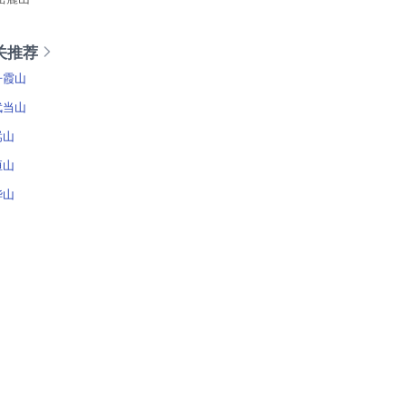
关推荐
丹霞山
武当山
嵩山
恒山
华山