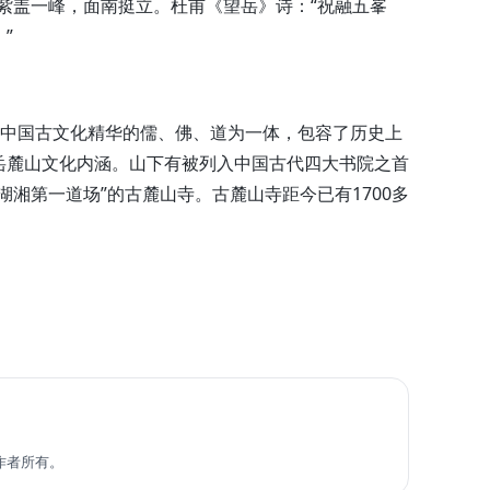
紫盖一峰，面南挺立。杜甫《望岳》诗：“祝融五峯
”
，融中国古文化精华的儒、佛、道为一体，包容了历史上
岳麓山文化内涵。山下有被列入中国古代四大书院之首
湖湘第一道场”的古麓山寺。古麓山寺距今已有1700多
作者所有。