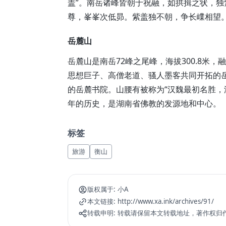
盖”。南岳诸峰皆朝于祝融，如拱揖之状，独
尊，峯峯次低昴。紫盖独不朝，争长嶫相望。
岳麓山
岳麓山是南岳72峰之尾峰，海拔300.8米
思想巨子、高僧老道、骚人墨客共同开拓的
的岳麓书院。山腰有被称为“汉魏最初名胜，
年的历史，是湖南省佛教的发源地和中心。
标签
旅游
衡山
版权属于:
小A
本文链接:
http://www.xa.ink/archives/91/
转载申明:
转载请保留本文转载地址，著作权归