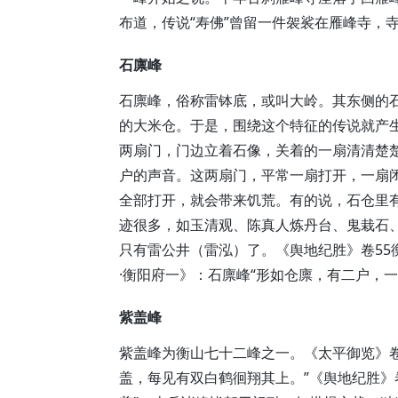
布道，传说“寿佛”曾留一件袈裟在雁峰寺，寺
石廪峰
石廪峰，俗称雷钵底，或叫大岭。其东侧的
的大米仓。于是，围绕这个特征的传说就产
两扇门，门边立着石像，关着的一扇清清楚
户的声音。这两扇门，平常一扇打开，一扇
全部打开，就会带来饥荒。有的说，石仓里
迹很多，如玉清观、陈真人炼丹台、鬼栽石
只有雷公井（雷泓）了。《舆地纪胜》卷55
·衡阳府一》：石廪峰“形如仓廪，有二户，一
紫盖峰
紫盖峰为衡山七十二峰之一。《太平御览》卷
盖，每见有双白鹤徊翔其上。”《舆地纪胜》