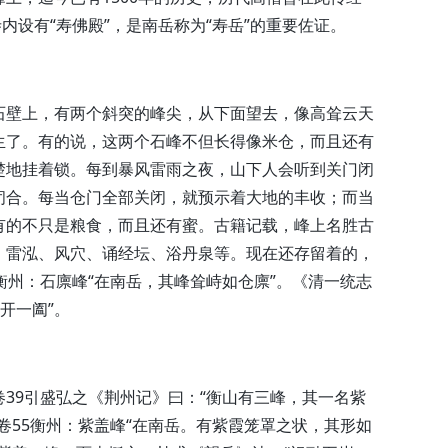
内设有“寿佛殿”，是南岳称为“寿岳”的重要佐证。
石壁上，有两个斜突的峰尖，从下面望去，像高耸云天
生了。有的说，这两个石峰不但长得像米仓，而且还有
楚地挂着锁。每到暴风雷雨之夜，山下人会听到关门闭
闭合。每当仓门全部关闭，就预示着大地的丰收；而当
有的不只是粮食，而且还有蜜。古籍记载，峰上名胜古
、雷泓、风穴、诵经坛、浴丹泉等。现在还存留着的，
衡州：石廪峰“在南岳，其峰耸峙如仓廪”。《清一统志
开一阖”。
39引盛弘之《荆州记》曰：“衡山有三峰，其一名紫
卷55衡州：紫盖峰“在南岳。有紫霞笼罩之状，其形如