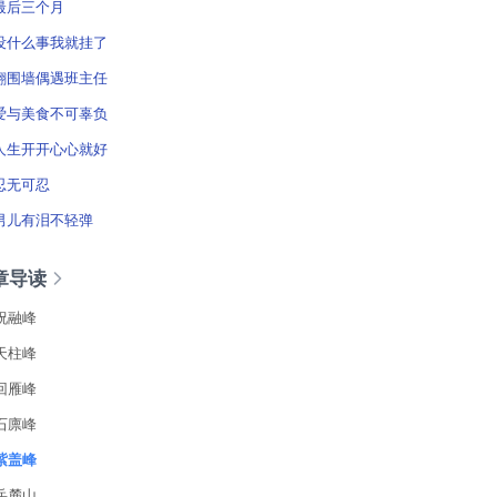
最后三个月
没什么事我就挂了
翻围墙偶遇班主任
爱与美食不可辜负
人生开开心心就好
忍无可忍
男儿有泪不轻弹
章导读
祝融峰
天柱峰
回雁峰
石廪峰
紫盖峰
岳麓山