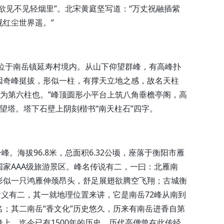
欲见不见轻烟里”。北宋黄庭坚写道：“万丈祝融插紫
红尘世界遥。”
，位于南岳镇延寿村境内。从山下仰望群峰，有高峰扑
因奇峰挺拔，形似一柱，有撑天立地之感，故名天柱
此为第六柱也。”峰顶圆形小平台上筑八角垂檐亭阁，高
望塔。塔下石壁上阴刻楷书“南天柱石”四字。
峰。海拔96.8米，总面积6.32公顷，座落于衡阳市雁
家AAA级旅游景区。峰名传说有二，一曰：北雁南
形似一只鸿雁伸颈昂头，舒足展翅欲腾空飞翔；古城衡
含义有二，其一就地理位置来讲，它是南岳72峰从南到
；其二南岳“香文化”历史悠久，历来有南岳进香自第
上，迄今已有1500年的历史，历代高僧曾在此传经