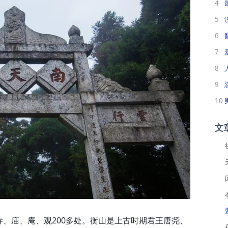
4
5
6
7
8
9
10
文
、庙、庵、观200多处。衡山是上古时期君王唐尧、