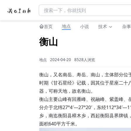
地点
首页
小说
技术
杂事
衡山
地点
2024-04-20
8528人浏览
衡山，又名南岳、寿岳、南山，主体部分位
时期《甘石星经》记载，因其位于星座二十八
器，可称天地，故名衡山。
衡山主要山峰有回雁峰、祝融峰、紫盖峰、岳
分介于北纬27°4′—27°20′，东经112°3
乡，南迄衡阳县樟木乡，西起衡阳县界牌镇，
面积640平方千米。