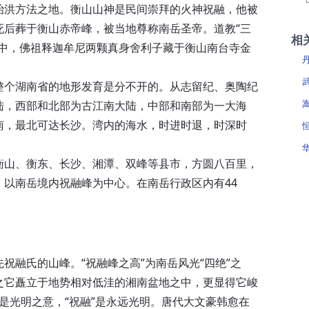
治洪方法之地。衡山山神是民间崇拜的火神祝融，他被
死后葬于衡山赤帝峰，被当地尊称南岳圣帝。道教“三
相
之中，佛祖释迦牟尼两颗真身舍利子藏于衡山南台寺金
整个湖南省的地形发育是分不开的。从志留纪、奥陶纪
陆，西部和北部为古江南大陆，中部和南部为一大海
南，最北可达长沙。湾内的海水，时进时退，时深时
衡山、衡东、长沙、湘潭、双峰等县市，方圆八百里，
以南岳境内祝融峰为中心。在南岳行政区内有44
祝融氏的山峰。“祝融峰之高”为南岳风光“四绝”之
之它矗立于地势相对低洼的湘南盆地之中，更显得它峻
”是光明之意，“祝融”是永远光明。唐代大文豪韩愈在