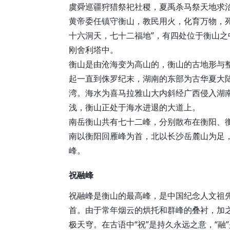
虞舜巡疆狩猎祭祀社稷，夏禹杀马祭天地求
黄帝委任镇守衡山，教民用火，化育万物，
十六洞天，七十二福地”，有四处位于衡山
刚舍利塔中。
衡山是由沧海变为高山的，衡山的古地形与
起一直到侏罗纪末，湖南的东部为古华夏大
湾。海水为喜马拉雅山大内斜经广西侵入湖
浅，衡山正处于海水进退的大道上。
南岳衡山共有七十二峰，分别散布在衡阳、
南以衡阳回雁峰为首，北以长沙岳麓山为足，
峰。
祝融峰
祝融峰是衡山的最高峰，是中国纪念人文祖先
首。由于常年烟云的烘托和群峰的叠衬，加
极天穹。在古语中“祝”是持久永远之意，“融