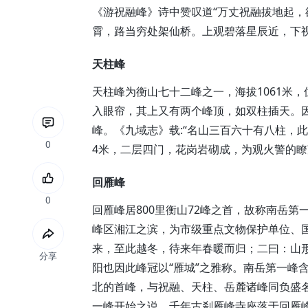
《游祝融峰》诗中赞叹道“万丈祝融拔地起，
霄，路当穷处架仙桥。上观碧落星辰近，下视
天柱峰
天柱峰为衡山七十二峰之一，海拔1061米
入眼帘，其上又有两个峰顶，如双柱插天。
峰。《九域志》载:“名山三百六十有八柱，
0
4米，二层四门，花岗岩砌成，为观火警的瞭
回雁峰
0
回雁峰居800里衡山72峰之首，故称南岳第一
峰区湘江之滨，为市级重点文物保护单位、国
来，至此越冬，待来年春暖而归；二曰：山
分享
阳也因此峰冠以“雁城”之雅称。南岳第一峰
北的首峰，与祝融、天柱、岳麓诸峰同负盛名
一峰开始之说。千年古刹雁峰寺座落于回雁峰