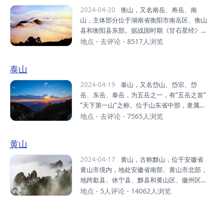
的倒马关、紫荆关、平型关、雁门关...
崇奉的神祇，即西岳华山君神。共有72个半悬
2024-04-20
衡山，又名南岳、寿岳、南
空洞，道观20余座，其中玉泉院、都龙庙、东
山，主体部分位于湖南省衡阳市南岳区、衡山
道院、镇岳宫被列为全国重点道教宫观，有陈
县和衡阳县东部。据战国时期《甘石星经》记
抟、郝大通、贺元希等的道教高人。1982
载，因其位于星座二十八宿的轸星之翼，“变
地点
-
去评论
- 8517人浏览
年，华山被国务院颁布为首批国家级风景名胜
应玑衡”，“铨德钧物”，犹如衡器，可称天地，
区。2004年，华山被评为中华十大名山。201
故名衡山。衡山主要山峰有回雁峰、祝融峰、
泰山
1年，华山被国家旅游局评为国家AAAAA级旅
紫盖峰、岳麓山等，最高峰祝融峰海拔1300.
游景区。华山位于陕西...
2米。衡山主体部分介于北纬27°4′—27°20′，
2024-04-19
泰山，又名岱山、岱宗、岱
东经112°34′—112°44′之间，呈东北—西南
岳、东岳、泰岳，为五岳之一，有“五岳之首”
走向，北起衡山县福田铺乡，南迄衡阳县樟木
“天下第一山”之称。位于山东省中部，隶属于
乡，西起衡阳县界牌镇，东止衡阳市南岳区，
泰安市，绵亘于泰安、济南、淄博三市之间，
地点
-
去评论
- 7565人浏览
长38千米，最宽处17千米，总面积640平方千
总面积25000公顷，主峰玉皇顶海拔约1545
米。衡山是中国著名的道教、佛教圣地，环山
米。泰山相伴上下五千年的华夏文明传承历
黄山
有寺、庙、庵、观200多处。衡山是上古时期
史，集国家兴盛、民族存亡的象征于一身，是
君王唐尧、...
中华民族的精神家园，东方文化的缩影，“天
2024-04-17
黄山，古称黟山，位于安徽省
人合一”思想的寄托之地，承载着丰厚的地理
黄山市境内，地处安徽省南部、黄山市北部，
历史文化内涵，被古人视为“直通帝座”的天
地跨歙县、休宁县、黟县和黄山区、徽州区，
堂，成为百姓崇拜，帝王告祭的神山，有“泰
东起黄狮岭，西至小岭脚，北始二龙桥，南达
地点
-
5人评论
- 14062人浏览
山安，四海皆安”的说法。自秦始皇起至清
汤口镇，地跨东经118°01′至118°17′、北纬3
代，先后有13代帝王依次亲登泰山封禅或祭
0°01′至30°18′，山境南北长约40千米，东西
祀，另有24代帝王遣官祭祀72次。山体上既