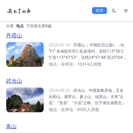
登录
分类
地点
下共有文章8篇
丹霞山
2024-05-10
丹霞山（ 中国红石公园），位
于广东省韶关市仁化县境内，东经113°36′2
5″至113°47′53″，北纬24°51′48″至25°04′1
2″之间。 总面积292平方千米，是广东省面积
地点
-
去评论
- 10314人浏览
最大的风景区、以丹霞地貌景观为主的风景区
和世界自然遗产地。丹霞山是世界“丹霞地貌”
武当山
命名地。由680多座顶平、身陡、麓缓的红色
砂砾岩石构成，“色如渥丹，灿若明霞”，以赤
2024-04-22
武当山，中国道教圣地，又名
壁丹崖为特色。据地质学家研究表明，在世界
太和山、谢罗山、参上山、仙室山，古有“太
已发现1200多处丹霞地貌中发育最典型、类
岳”、“玄岳”、“大岳”之称。位于湖北省西北部
型最齐全、造型最丰富的丹霞地貌集中分布
十堰市丹江口市。东接襄阳市，西靠十堰市 ，
地点
-
去评论
- 8592人浏览
区。距今1.4亿年至7000万年间，丹霞山区是
南望神农架，北临南水北调中线源头丹江口水
一个大型内陆盆地，受喜马拉雅造山运动影
库。明代，武当山被皇帝封为“大岳”、“治世玄
嵩山
响，四周山地强烈隆起，盆地内接受大量碎...
岳”，被尊为“皇室家庙”。武当山以“四大名山