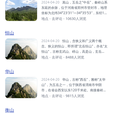
皆拱揖，五方仙岳共朝宗”的“五岳之冠”地位闻
2024-04-20
嵩山，五岳之“中岳”，秦岭山系
名于世。武当山是道教名山和武当武术的发源
东延的余脉，位于河南省郑州市登封市，地理
地，被称为“亘古无双胜境，天下第一仙山”。
坐标为北纬34°23′31″—34°35′53″，东经11
武当武术，是中华武术的重要流派。元末明
2°56′07″—113°11′32″，西起洛阳龙门东
地点
-
去评论
- 10630人浏览
初，道士张三丰集其大成，开创武当派。截至
侧，向东逐渐转向东北一直延伸到新密以北，
2013年，武当山有古建筑53处，建筑面积2.7
东西绵亘近百千米，南北宽约20千米。嵩山山
恒山
万平方米，建筑遗址9处，占地面积20多万平
系自西向东依次有万安山、安坡山、马鞍山、
方米，全山保存各类...
五佛山、挡阳山、玉寨山、嵩山主峰（峻极
2024-04-20
恒山，含狭义和广义两个概
峰）、五指岭和尖山等，嵩山的主要山脉是太
念。狭义的恒山，即所谓“北岳恒山”，亦名“太
室山和少室山。嵩山有72峰，太室山和少室山
恒山”，古称玄武山、崞山，高是山，玄岳
各占三十六峰。峻极峰为主峰，海拔1492
等，明末清初被确定为“五岳”之北岳恒山。位
地点
-
去评论
- 8488人浏览
米。嵩山有全国重点文物保护单位16处，河南
于山西省浑源县城南10公里处，主峰天峰岭海
省重点文物保护单位16处，各类文物珍品670
拔2017米，号称“人天北柱”、“绝塞名山”。广
华山
0多件。列入“申报世界文化遗产”的嵩山历史
义的恒山，或称恒山山脉，是山西省大同市东
建...
南部、河北省张家口市南部，桑干河、滹沱河
2024-04-20
华山，古称“西岳”，雅称“太华
之间一系列山峰的总称，大致西南－东北走向
山”，为五岳之一，位于陕西省渭南市华阴
延伸，东西长近300公里左右，南北宽80公里
市，在省会西安以东120千米处。南接秦岭山
左右，最高峰为山阴县、应县边界处的馒头
脉，北瞰黄渭，自古以来就有“奇险天下第一
地点
-
去评论
- 9815人浏览
山，海拔2426米。恒山横亘于山西北部高原
山”的说法。中华之“华”源于华山，由此，华山
与冀中平原之间，因其险峻的自然山势和地理
有了“华夏之根”之称 。华山是中国道教主流全
衡山
位置的特点，成为兵家必争之地。山间河谷处
真派圣地，为“第四洞天”，也是中国民间广泛