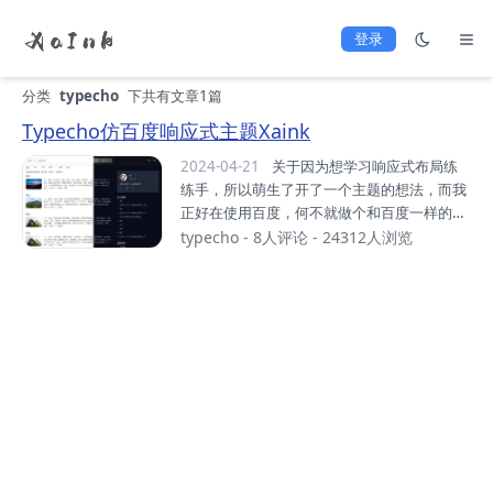
登录
分类
typecho
下共有文章1篇
Typecho仿百度响应式主题Xaink
2024-04-21
关于因为想学习响应式布局练
练手，所以萌生了开了一个主题的想法，而我
正好在使用百度，何不就做个和百度一样的主
题Github:https://github.com/awinds/xaink
typecho
-
8人评论
- 24312人浏览
说明：https://xiaoa.me/archives/theme_xa
ink.html Demo:https://www.xa.ink作者blo
g:https://xiaoa.me 特点仿百度。响应式设
计，支持明亮和黑暗模式。文章列表支持缩略
图（字定义thumbnail），右侧悬停。支持评
论表情OwO。文章和页面直接支持点赞和取
消，不使用插件。支持配置作者个人社交账号
显示。支持配置是否显示文章版权信息。...