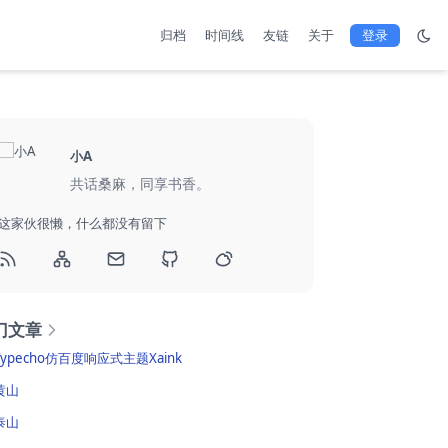
归档
时间线
友链
关于
登录
小A
共话桑麻，同享书香。
这家伙很懒，什么都没有留下
门文章
Typecho仿百度响应式主题Xaink
黄山
泰山