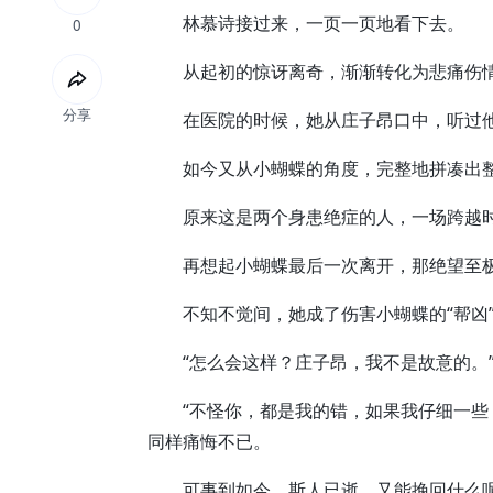
林慕诗接过来，一页一页地看下去。
0
从起初的惊讶离奇，渐渐转化为悲痛伤
分享
在医院的时候，她从庄子昂口中，听过他
如今又从小蝴蝶的角度，完整地拼凑出
原来这是两个身患绝症的人，一场跨越时
再想起小蝴蝶最后一次离开，那绝望至极
不知不觉间，她成了伤害小蝴蝶的“帮凶
“怎么会这样？庄子昂，我不是故意的。”
“不怪你，都是我的错，如果我仔细一些，
同样痛悔不已。
可事到如今，斯人已逝，又能挽回什么