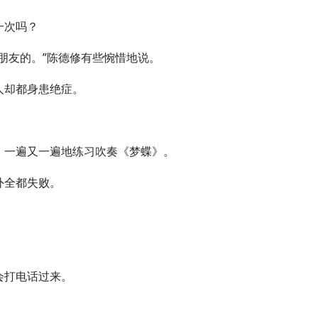
一次吗？
友的。”陈德修有些惋惜地说。
却都身患绝症。
！
一遍又一遍地练习吹奏《梦蝶》。
全都失败。
打电话过来。