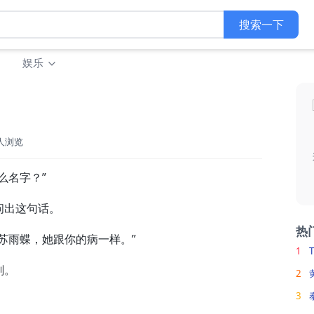
搜索一下
娱乐
5人浏览
名字？”
出这句话。
热
雨蝶，她跟你的病一样。”
1
刻。
2
3
。