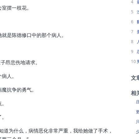
4
室摆一枝花。
5
。
6
7
就是陈德修口中的那个病人。
8
9
10
子昂悲伤地请求。
个病人。
文
魔抗争的勇气。
相
点。
了。
知道为什么，病情恶化非常严重，我给她做了手术，