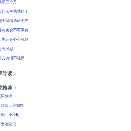
最后三个月
没什么事我就挂了
翻围墙偶遇班主任
爱与美食不可辜负
人生开开心心就好
忍无可忍
男儿有泪不轻弹
章导读
关推荐
庄周梦蝶
更吹落，星如雨
只剩几个小时
少女沦陷记