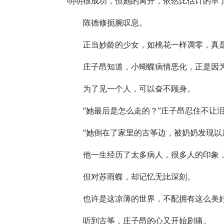
明明很成功，但她的离开，依然比估计的早了
陈德修扼腕叹息。
正当妙龄的少女，如桃花一样凋零，真是
庄子昂知道，小蝴蝶病情恶化，正是因为
为了见一个人，可以奋不顾身。
“她最后是怎么走的？”庄子昂忍住不让泪
“她倒在了家里的古筝边，被奶奶发现以后
他一生经历了太多病人，很多人的印象，
但对苏雨蝶，却记忆无比深刻。
也许是这凉薄的世界，不配拥有这么美
听到古筝，庄子昂的心又开始剧痛。