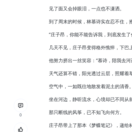
见了面又会掉眼泪，一点也不潇洒。
到了周末的时候，林慕诗实在忍不住，抱
“庄子昂，你能不能告诉我，到底发生了
几天不见，庄子昂变得格外憔悴，下巴上
他努力挤出一丝笑容：“慕诗，陪我去河边
天气还算不错，阳光透过云层，照耀着
空气中，一如既往地散发着泥土的清香
坐在河边，静听流水，心境却已不同从
那只断线的风筝，已不知飞向何方。
0
庄子昂带上了那本《梦蝶笔记》，递给林慕