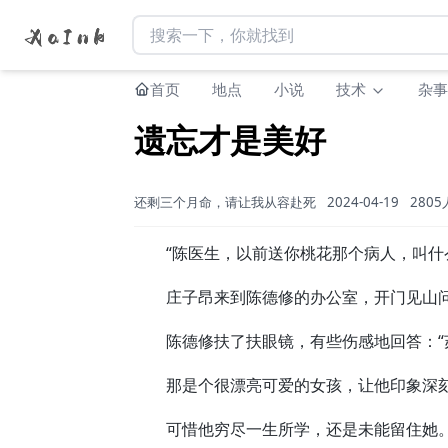
首页
地点
小说
技术
杂事
遗忘才是美好
还剩三个月命，请让我从容赴死
2024-04-19
280
“陈医生，以前送你桃花那个病人，叫什么
庄子昂来到陈德修的办公室，开门见山问
陈德修扶了扶眼镜，有些伤感地回答：“苏
那是个很漂亮可爱的女孩，让他印象深
可惜他穷尽一生所学，还是未能留住她