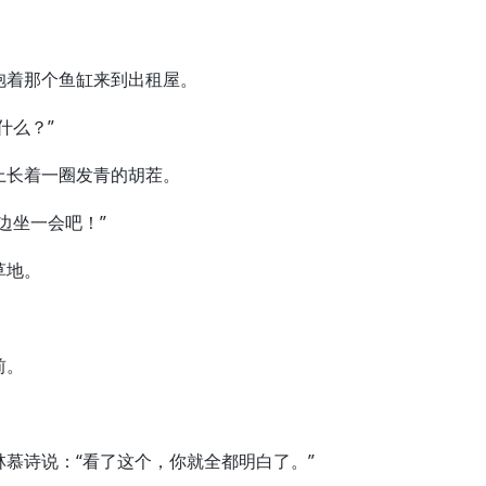
着那个鱼缸来到出租屋。
什么？”
长着一圈发青的胡茬。
坐一会吧！”
草地。
。
前。
诗说：“看了这个，你就全都明白了。”