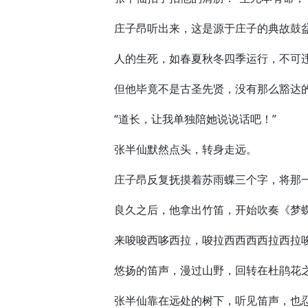
庄子昂听出来，这是源于庄子的典故鼓
人的生死，如春夏秋冬四季运行，不可
但他毕竟不是古圣先贤，没有那么豁达的
“道长，让我单独陪她说说话吧！”
张半仙默然点头，转身走远。
庄子昂反复抚摸着苏雨蝶三个字，将那一
良久之后，他拿出竹笛，开始吹奏《梦
来唆唆西哆西拉，唆拉西西西西拉西拉唆
悠扬的笛声，漫过山野，回转在杜鹃花之
张半仙靠在远处的树下，听见笛声，也忍