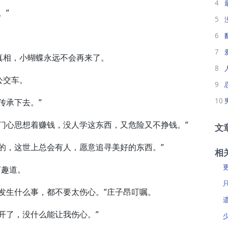
4
。”
5
6
7
相，小蝴蝶永远不会再来了。
8
公交车。
9
10
承下去。”
心思想着赚钱，没人学这东西，又危险又不挣钱。”
文
，这世上总会有人，愿意追寻美好的东西。”
相
打趣道。
生什么事，都不要太伤心。”庄子昂叮嘱。
了，没什么能让我伤心。”