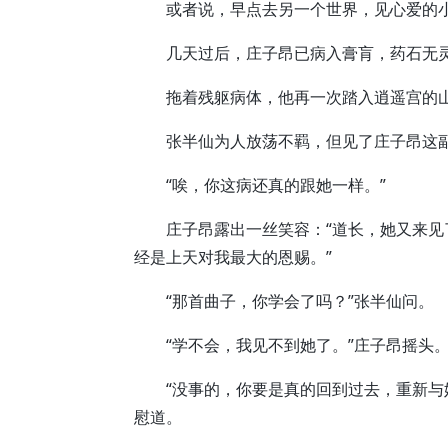
或者说，早点去另一个世界，见心爱的
几天过后，庄子昂已病入膏肓，药石无
拖着残躯病体，他再一次踏入逍遥宫的山
张半仙为人放荡不羁，但见了庄子昂这副
“唉，你这病还真的跟她一样。”
庄子昂露出一丝笑容：“道长，她又来见
经是上天对我最大的恩赐。”
“那首曲子，你学会了吗？”张半仙问。
“学不会，我见不到她了。”庄子昂摇头
“没事的，你要是真的回到过去，重新与她
慰道。