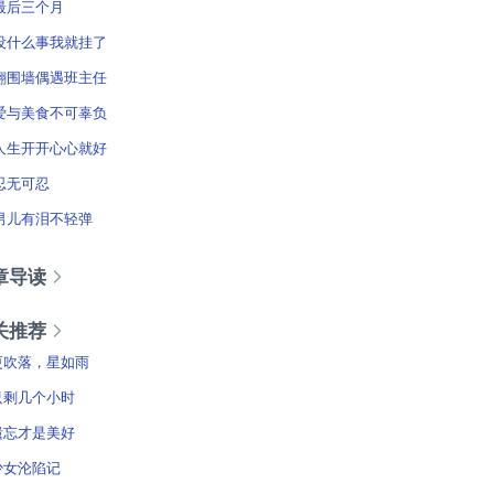
最后三个月
没什么事我就挂了
翻围墙偶遇班主任
爱与美食不可辜负
人生开开心心就好
忍无可忍
男儿有泪不轻弹
章导读
关推荐
更吹落，星如雨
只剩几个小时
遗忘才是美好
少女沦陷记