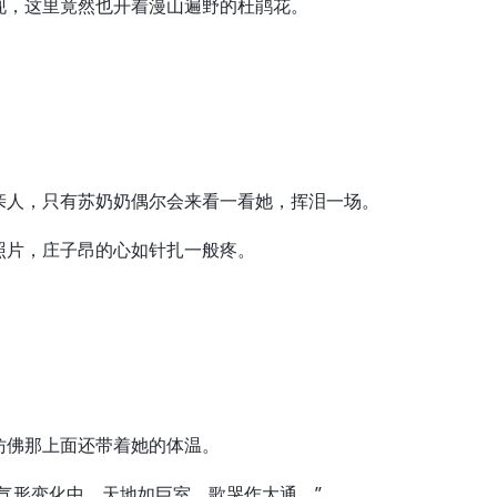
，这里竟然也开着漫山遍野的杜鹃花。
人，只有苏奶奶偶尔会来看一看她，挥泪一场。
片，庄子昂的心如针扎一般疼。
。
佛那上面还带着她的体温。
形变化中，天地如巨室，歌哭作大通。”