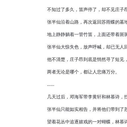
不知过了多久，笛声停了，却不见庄子
张半仙沿着山路，再次返回苏雨蝶的墓地
地上静静躺着一管竹笛，上面还带着斑
张半仙大惊失色，放声呼喊，却已无人
他不清楚，庄子昂到底是悄然寻了短见，
两者无论是哪个，都让人悲痛万分。
……
几天过后，邓海军带李黄轩和林慕诗，找
张半仙只能如实相告，并将他们带到了苏
望着花丛中追逐嬉戏的一对蝴蝶，林慕诗