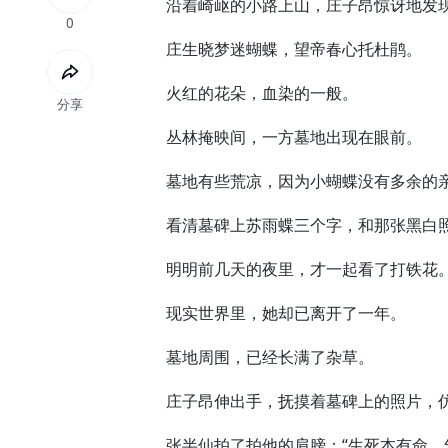
沿着崎岖的小路上山，庄子昂惊讶地发现
0
庄生晓梦迷蝴蝶，望帝春心托杜鹃。
火红的花朵，血染的一般。
分享
丛林掩映间，一方墓地出现在眼前。
墓地有些荒凉，因为小蝴蝶没有多余的亲
看清墓碑上苏雨蝶三个字，和那张黑白照
明明前几天的夜里，才一起看了打铁花
现实世界里，她却已离开了一年。
墓地周围，已经长满了杂草。
庄子昂伸出手，抚摸着墓碑上的照片，仿
张半仙拍了拍他的肩膀：“生死本有命，气