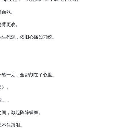
盆而歌。
违背更改。
生死观，依旧心痛如刀绞。
笔一划，全都刻在了心里。
蝶》。
……
间，激起阵阵蝶舞。
不住落泪。