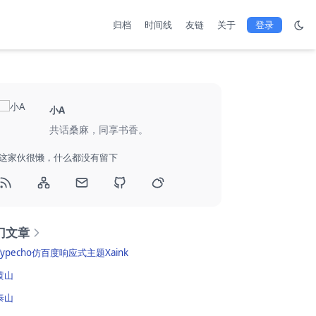
归档
时间线
友链
关于
登录
小A
共话桑麻，同享书香。
这家伙很懒，什么都没有留下
门文章
Typecho仿百度响应式主题Xaink
黄山
泰山