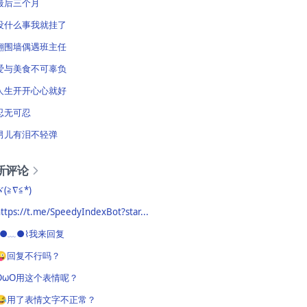
最后三个月
没什么事我就挂了
翻围墙偶遇班主任
爱与美食不可辜负
人生开开心心就好
忍无可忍
男儿有泪不轻弹
新评论
ヾ(≧∇≦*)ゝ
ttps://t.me/SpeedyIndexBot?star...
⌇●﹏●⌇我来回复
😜回复不行吗？
OωO用这个表情呢？
😂用了表情文字不正常？