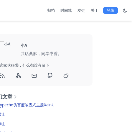
归档
时间线
友链
关于
登录
小A
共话桑麻，同享书香。
这家伙很懒，什么都没有留下
门文章
Typecho仿百度响应式主题Xaink
黄山
泰山