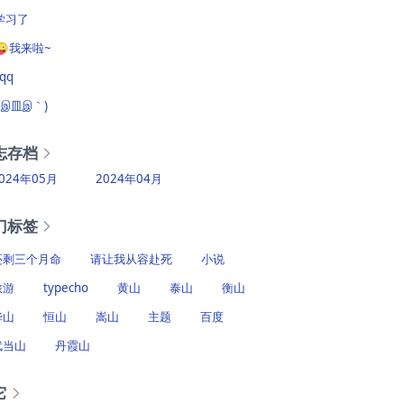
学习了
😜我来啦~
?qq
(´இ皿இ｀)
志存档
024年05月
2024年04月
门标签
还剩三个月命
请让我从容赴死
小说
旅游
typecho
黄山
泰山
衡山
华山
恒山
嵩山
主题
百度
武当山
丹霞山
它