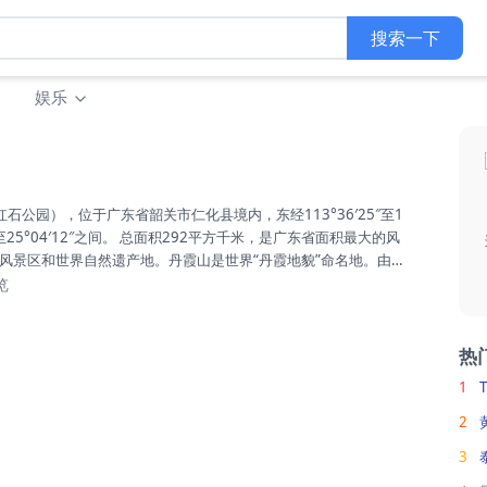
搜索一下
娱乐
′48″至25°04′12″之间。 总面积292平方千米，是广东省面积最大的风
风景区和世界自然遗产地。丹霞山是世界“丹霞地貌”命名地。由6
红色砂砾岩石构成，“色如渥丹，灿若明霞”，以赤壁丹崖为特色。
览
已发现1200多处丹霞地貌中发育最典型、类型最齐全、造型最丰
1.4亿年至7000万年间，丹霞山区是一个大型内陆盆地，受喜
强烈隆起，盆地内接受大量碎...
热
1
2
3