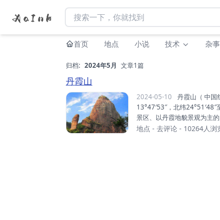
首页
地点
小说
技术
杂事
归档:
2024年5月
文章1篇
丹霞山
2024-05-10
丹霞山（ 中国红石公园），位于广东省韶关市仁化县境内，东经113°36′25″至1
13°47′53″，北纬24°51
景区、以丹霞地貌景观为主的
80多座顶平、身陡、麓缓的
地点
-
去评论
- 10264人浏
据地质学家研究表明，在世界
富的丹霞地貌集中分布区。距今
马拉雅造山运动影响，四周山地