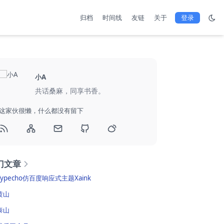
归档
时间线
友链
关于
登录
小A
共话桑麻，同享书香。
这家伙很懒，什么都没有留下
门文章
Typecho仿百度响应式主题Xaink
黄山
泰山