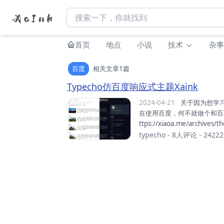
首页
地点
小说
技术
杂事
百度
相关文章1篇
Typecho仿百度响应式主题Xaink
2024-04-21
关于因为想学习响应式布局练练手，所以萌生了开了一个主题的想法，而我正好
在使用百度，何不就做个和百度一样的主题
ttps://xiaoa.me/archives/
aoa.me 特点仿百度。响
typecho
-
8人评论
- 242
bnail），右侧悬停。支持
配置作者个人社交账号显示。支