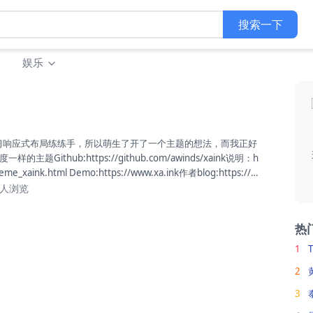
搜索一下
娱乐
Github:https://github.com/awinds/xaink说明：h
theme_xaink.html Demo:https://www.xa.ink作者blog:https://xi
应式设计，支持明亮和黑暗模式。文章列表支持缩略图（字定义thum
22人浏览
评论表情OwO。文章和页面直接支持点赞和取消，不使用插件。支持
持配置是否显示文章版权信息。...
热
1
2
3