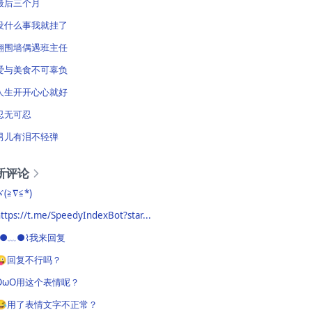
最后三个月
没什么事我就挂了
翻围墙偶遇班主任
爱与美食不可辜负
人生开开心心就好
忍无可忍
男儿有泪不轻弹
新评论
ヾ(≧∇≦*)ゝ
ttps://t.me/SpeedyIndexBot?star...
⌇●﹏●⌇我来回复
😜回复不行吗？
OωO用这个表情呢？
😂用了表情文字不正常？