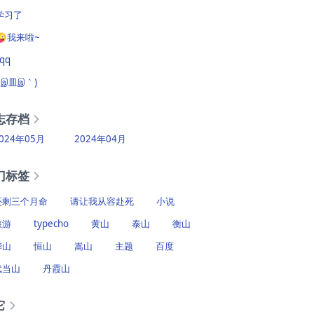
学习了
😜我来啦~
?qq
(´இ皿இ｀)
志存档
024年05月
2024年04月
门标签
还剩三个月命
请让我从容赴死
小说
旅游
typecho
黄山
泰山
衡山
华山
恒山
嵩山
主题
百度
武当山
丹霞山
它