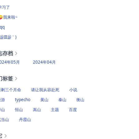
学习了
😜我来啦~
?qq
(´இ皿இ｀)
志存档
024年05月
2024年04月
门标签
还剩三个月命
请让我从容赴死
小说
旅游
typecho
黄山
泰山
衡山
华山
恒山
嵩山
主题
百度
武当山
丹霞山
它