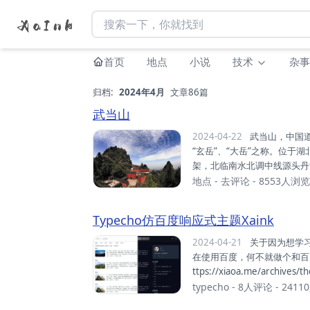
首页
地点
小说
技术
杂事
归档:
2024年4月
文章86篇
武当山
2024-04-22
武当山，中国道教圣地，又名太和山、谢罗山、参上山、仙室山，古有“太岳”、
“玄岳”、“大岳”之称。位于
架，北临南水北调中线源头丹
“皇室家庙”。武当山以“四大
地点
-
去评论
- 8553人浏览
是道教名山和武当武术的发源
术的重要流派。元末明初，道
Typecho仿百度响应式主题Xaink
53处，建筑面积2.7万平方
2024-04-21
关于因为想学习响应式布局练练手，所以萌生了开了一个主题的想法，而我正好
在使用百度，何不就做个和百度一样的主题
ttps://xiaoa.me/archives/
aoa.me 特点仿百度。响
typecho
-
8人评论
- 241
bnail），右侧悬停。支持