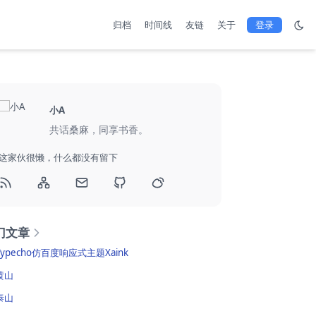
归档
时间线
友链
关于
登录
小A
共话桑麻，同享书香。
这家伙很懒，什么都没有留下
门文章
Typecho仿百度响应式主题Xaink
黄山
泰山