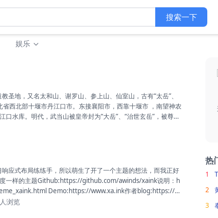
搜索一下
娱乐
湖北省西北部十堰市丹江口市。东接襄阳市，西靠十堰市 ，南望神农
江口水库。明代，武当山被皇帝封为“大岳”、“治世玄岳”，被尊为
名山皆拱揖，五方仙岳共朝宗”的“五岳之冠”地位闻名于世。武当山
地，被称为“亘古无双胜境，天下第一仙山”。武当武术，是中华武
士张三丰集其大成，开创武当派。截至2013年，武当山有古建筑
米，建筑遗址9处，占地面积20多万平方米，全山保存各类...
热
1
Github:https://github.com/awinds/xaink说明：h
2
theme_xaink.html Demo:https://www.xa.ink作者blog:https://xi
应式设计，支持明亮和黑暗模式。文章列表支持缩略图（字定义thum
10人浏览
3
评论表情OwO。文章和页面直接支持点赞和取消，不使用插件。支持