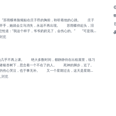
，又危险又不挣钱。” 庄子昂眼神坚定地说：“一定有人愿意学
你放暑假回来，我教...
开手，她就会立马消失，永远不再出现。 苏雨蝶仰起头，泪
悲怆道：“我这个样子，爷爷奶奶见了，会伤心的。” “可是我想
 “你不是天黑之前必须回去吗？”庄子昂心底升起恐慌。 “我
人浏览
不，你必须回去，六点十分我送你去坐公交车。”庄子昂眼泪奔涌
《梦蝶》曲谱上...
者银杏树下，思念着一个不在了的人。 死神的脚步，近了。
的伤心哭泣，也于事无补。 又一个星期过去，这天是星期
看见身后空荡荡的座位，心里也空荡荡。 她很害怕突然收到
1人浏览
节课下课，林慕诗从卫生间出来，站在二楼上，习惯性地往开
着白衬衫、蓝裙子的身影。 她微微一愣...