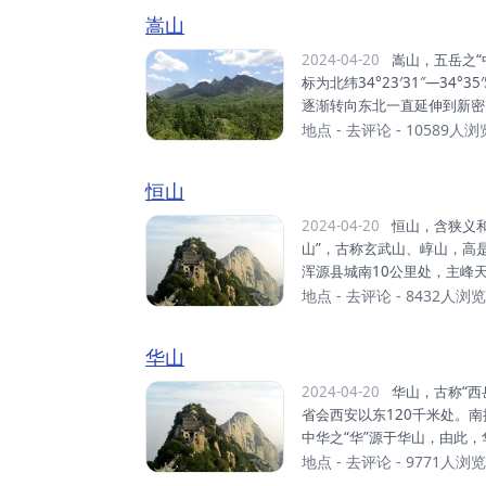
配置作者个人社交账号显示。支
嵩山
2024-04-20
嵩山，五岳之“中岳”，秦岭山系东延的余脉，位于河南省郑州市登封市，地理坐
标为北纬34°23′31″—34°3
逐渐转向东北一直延伸到新密
依次有万安山、安坡山、马鞍
地点
-
去评论
- 10589人浏
尖山等，嵩山的主要山脉是太
极峰为主峰，海拔1492米。
恒山
处，各类文物珍品6700多件。
2024-04-20
恒山，含狭义和广义两个概念。狭义的恒山，即所谓“北岳恒山”，亦名“太恒
山”，古称玄武山、崞山，高
浑源县城南10公里处，主峰天
或称恒山山脉，是山西省大同
地点
-
去评论
- 8432人浏览
峰的总称，大致西南－东北走
山阴县、应县边界处的馒头山
华山
险峻的自然山势和地理位置的
关、雁门关...
2024-04-20
华山，古称“西岳”，雅称“太华山”，为五岳之一，位于陕西省渭南市华阴市，在
省会西安以东120千米处。
中华之“华”源于华山，由此，
“第四洞天”，也是中国民间
地点
-
去评论
- 9771人浏览
座，其中玉泉院、都龙庙、东