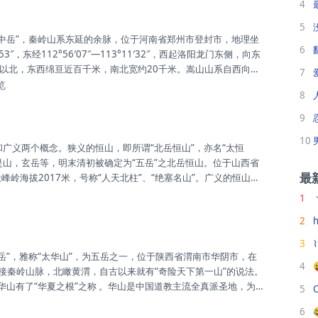
4
持配置是否显示文章版权信息。...
5
6
5′53″，东经112°56′07″—113°11′32″，西起洛阳龙门东侧，向东
以北，东西绵亘近百千米，南北宽约20千米。嵩山山系自西向东
7
山、五佛山、挡阳山、玉寨山、嵩山主峰（峻极峰）、五指岭和
览
8
室山和少室山。嵩山有72峰，太室山和少室山各占三十六峰。峻
嵩山有全国重点文物保护单位16处，河南省重点文物保护单位16
9
列入“申报世界文化遗产”的嵩山历史建...
10
是山，玄岳等，明末清初被确定为“五岳”之北岳恒山。位于山西省
最
峰岭海拔2017米，号称“人天北柱”、“绝塞名山”。广义的恒山，
市东南部、河北省张家口市南部，桑干河、滹沱河之间一系列山
1
向延伸，东西长近300公里左右，南北宽80公里左右，最高峰为
2
h
，海拔2426米。恒山横亘于山西北部高原与冀中平原之间，因其
特点，成为兵家必争之地。山间河谷处的倒马关、紫荆关、平型
3
4
南接秦岭山脉，北瞰黄渭，自古以来就有“奇险天下第一山”的说法。
华山有了“华夏之根”之称 。华山是中国道教主流全真派圣地，为
5
广泛崇奉的神祇，即西岳华山君神。共有72个半悬空洞，道观20余
6
道院、镇岳宫被列为全国重点道教宫观，有陈抟、郝大通、贺元