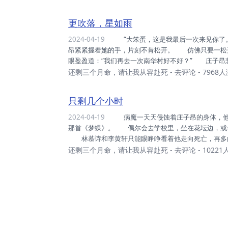
“现在的年轻人，只一门心思想着赚钱，没人学这东西
的，这世上总会有人，愿意追寻美好的东西。” “那等
更吹落，星如雨
2024-04-19
“大笨蛋，这是我最后一次来见你了。”苏雨蝶将脸颊贴在庄子昂的胸前，聆听着他的心跳。 庄子
昂紧紧握着她的手，片刻不肯松开。 仿佛只要一松
眼盈盈道：“我们再去一次南华村好不好？” 庄子昂
亲眼看一次，爷爷打铁花。”苏雨蝶说出最后的心愿。
还剩三个月命，请让我从容赴死
-
去评论
- 7968
今天不回去了，一直陪着你。”苏雨蝶坚定地说。 “
而出。 他立即反应过来，小蝴蝶说不回去的意思。 
只剩几个小时
2024-04-19
病魔一天天侵蚀着庄子昂的身体，他几乎不再上课。 绝大多数时间，都静静待在出租屋里，练习
那首《梦蝶》。 偶尔会去学校里，坐在花坛边，或
林慕诗和李黄轩只能眼睁睁看着他走向死亡，再多
三，庄子昂没来学校。 林慕诗总是不自觉地回头，
还剩三个月命，请让我从容赴死
-
去评论
- 1022
噩耗。 虽然明明知道，噩耗迟早会来。 下午第二
满风信子的花坛望了一眼。 蓦然发现，那里有一个穿