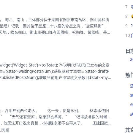
华山被国务院颁布为首批国家级风景名胜区。2004年，华山被评
7
华山被国家旅游局评为国家AAAAA级旅游景区。华山位于陕西...
8
星经》记载，因其位于星座二十八宿的轸星之翼，“变应玑衡”，
9
称天地，故名衡山。衡山主要山峰有回雁峰、祝融峰、紫盖峰、岳麓
10
2米。衡山主体部分介于北纬27°4′—27°20′，东经112°34′—1
西南走向，北起衡山县福田铺乡，南迄衡阳县樟木乡，西起衡阳县界牌
日
8千米，最宽处17千米，总面积640平方千米。衡山是中国著名的
、庵、观200多处。衡山是上古时期君王唐尧、...
2
$stat->waitingPostsNum();获取草稿文章数目$stat->draftP
热
ublishedPostsNum();获取当前用户待审核文章数目$stat->my
...
” “天气还有些凉，别穿那么单薄。” “记得放暑假的时候，
，他无法开口说出真相，小蝴蝶永远不会再来了。 庄建国把
其
铁花这项手艺，你一定得找人传承下去。” 庄建国摇头叹息：
1人浏览