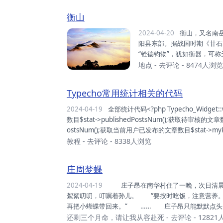
希等的道教高人。1982年，
衡山
为中华十大名山。2011年，
2024-04-20
衡山，又名南岳、寿岳、南山，主体部分位于湖南省衡阳市南岳区、衡山县和衡
阳县东部。据战国时期《甘石
“铨德钧物”，犹如衡器，可
山等，最高峰祝融峰海拔1300.
地点
-
去评论
- 8474人浏览
12°44′之间，呈东北—
镇，东止衡阳市南岳区，长3
Typecho常用统计相关的代码
道教、佛教圣地，环山有寺、庙
2024-04-19
全部统计代码<?php Typecho_Widget::widget('Widget_Stat')->to($stat); ?>说明代码获取已发布的文章
数目$stat->publishedPostsNum();获取待审核的文章数目
ostsNum();获取当前用户已发布的文章数目$stat->myP
WaitingPostsNum();获取当前用户草稿文章数目$stat-&
教程
-
去评论
- 8338人浏览
庄周梦蝶
2024-04-19
庄子昂在南华村住了一晚，次日清晨，含泪辞别两位老人。 这一去，便是永别。 林素珍依旧
絮絮叨叨，叮嘱着孙儿。 “要按时吃饭，注意营养。
再把小蝴蝶带回来。” …… 庄子昂只能默默点头
庄子昂送到村口，陪他一起等公交车。 “爷爷，打
还剩三个月命，请让我从容赴死
-
去评论
- 1282