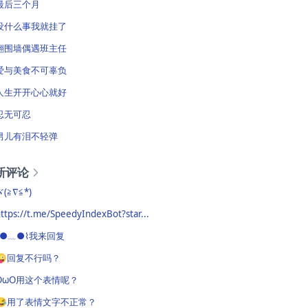
最后三个月
没什么事我就挂了
翻围墙偶遇班主任
爱与美食不可辜负
人生开开心心就好
忍无可忍
男儿有泪不轻弹
新评论
ヾ(≧∇≦*)ゝ
ttps://t.me/SpeedyIndexBot?star...
⌇●﹏●⌇我来回复
😜回复不行吗？
OωO用这个表情呢？
😂用了表情文字不正常？