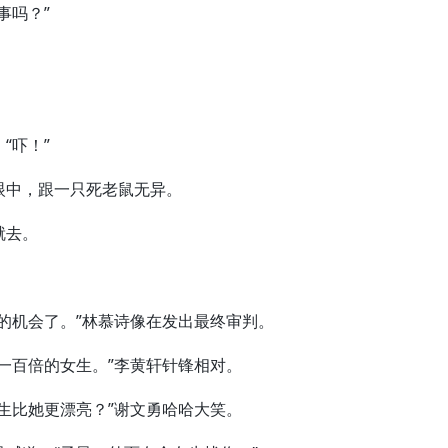
事吗？”
。
“吓！”
中，跟一只死老鼠无异。
就去。
机会了。”林慕诗像在发出最终审判。
百倍的女生。”李黄轩针锋相对。
比她更漂亮？”谢文勇哈哈大笑。