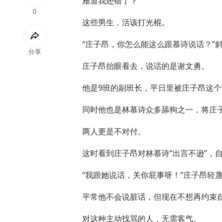
难道我还错了？
0
这些男生，活该打光棍。
“庄子昂，你怎么能这么跟慕诗说话？”斜
分享
庄子昂抬眼看去，说话的是谢文勇。
他是9班的副班长，平日里被庄子昂这个
同时他也是林慕诗众多舔狗之一，将庄子
两人更是不对付。
这时看到庄子昂对林慕诗“出言不逊”，自
“我跟她说话，关你屁事呀！”庄子昂轻蔑
平常他不会说脏话，但现在不想再约束
对这种主动找骂的人，无需客气。