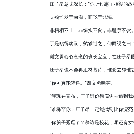
庄子昂意味深长：“你听过惠子相梁的故
夫鹓雏发于南海，而飞于北海。
非梧桐不止，非练实不食，非醴泉不饮
于是鸱得腐鼠，鹓雏过之，仰而视之曰：
谢文勇心心念念的班长宝座，在庄子昂眼
庄子昂也不会再追林慕诗，谁爱去舔谁
“你可真能装逼。”谢文勇哂笑。
“我现在宣布，庄子昂你彻底失去追到我的
“谁稀罕你？庄子昂一定能找到比你漂亮一
“你脑子秀逗了？慕诗是校花，哪还有女生