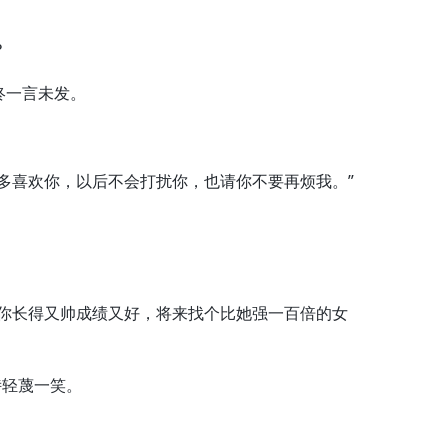
？
一言未发。
喜欢你，以后不会打扰你，也请你不要再烦我。”
。
你长得又帅成绩又好，将来找个比她强一百倍的女
轻蔑一笑。