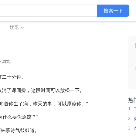
搜索一下
娱乐
9人浏览
二十分钟。
消了课间操，这段时间可以放松一下。
热
道你生了病，昨天的事，可以原谅你。”
1
为什么要你原谅？”
2
3
林慕诗气鼓鼓道。