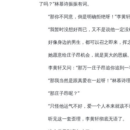
了吗？”林慕诗振振有词。
“那你不同意，倒是明确拒绝呀！”李黄轩
“我暂时没想好而已，又不是说他一定没机
好像身边的男生，都可以召之即来，挥
她愿意给庄子昂机会，就是莫大的恩赐
李黄轩又问：“那万一庄子昂追你追到一半
“那我当然是跟真爱在一起呀！”林慕诗理
“那庄子昂呢？”
“只怪他运气不好，爱一个人本来就该不计
听见这一套歪理，李黄轩彻底无语了。