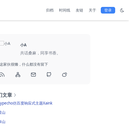
归档
时间线
友链
关于
登录
小A
共话桑麻，同享书香。
这家伙很懒，什么都没有留下
门文章
Typecho仿百度响应式主题Xaink
黄山
泰山