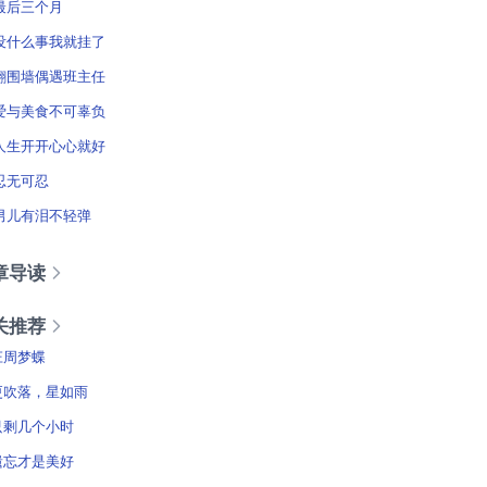
最后三个月
没什么事我就挂了
翻围墙偶遇班主任
爱与美食不可辜负
人生开开心心就好
忍无可忍
男儿有泪不轻弹
章导读
关推荐
庄周梦蝶
更吹落，星如雨
只剩几个小时
遗忘才是美好