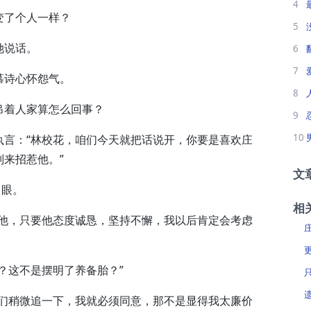
4
了个人一样？
5
她说话。
6
7
诗心怀怨气。
8
着人家算怎么回事？
9
10
言：“林校花，咱们今天就把话说开，你要是喜欢庄
来招惹他。”
文
白眼。
相
他，只要他态度诚恳，坚持不懈，我以后肯定会考虑
这不是摆明了养备胎？”
们稍微追一下，我就必须同意，那不是显得我太廉价