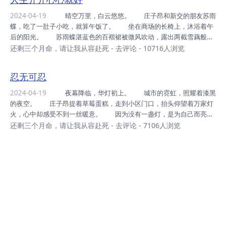
三个月不成问题。 庄子昂跟庄文昭说，自己要住校，实际上他并不
打算那么做。 一个绝症患者，不适合跟人群居。 他打算去租个
2024-04-19
晴空万里，白云悠悠。 庄子昂和新交的朋友苏雨
小单间，默默地走完人生最后一段路。 不过今天晚上，还是先找个
蝶，吃了一肚子小吃，就算午饭了。 坐在商场的长椅上，沐浴着午
地方落脚吧！ “儿子，我离家出走了，你能收留...
后的阳光。 苏雨蝶湛蓝色的百褶裙被微风吹动，露出两截雪藕般的
小腿。 两只脚一上一下地晃动，显得很不安分。 “庄子昂，下午
还剩三个月命，请让我从容赴死
-
去评论
- 10716人浏览
你也不回学校上课吗？”苏雨蝶抬头看天。 “不回。”庄子昂果断回
答。 陪女孩子逛街，可比在教室上课有趣得多。 从小到大，他
忍无可忍
第一次当坏孩子，感到非常刺激。 尽管对别的同学来说，逃课或许
只是家常便饭。 “那我们下午去哪？”苏雨蝶往庄子昂身边靠了靠。
2024-04-19
夜幕降临，华灯初上。 城市的霓虹，照耀着漆黑
少女幽幽的体香，直往鼻孔里钻。 不知不觉，两人就从陌生
的夜空。 庄子昂提着草莓蛋糕，走到小区门口，抬头仰望着万家灯
人，变成了“我们”。 庄子昂想了想，然后问...
火，心中却感受不到一丝暖意。 因为没有一盏灯，是为自己而亮。
钥匙插进锁孔转动，打开家门，迎面而来一股凉意。 一个十岁
还剩三个月命，请让我从容赴死
-
去评论
- 7106人浏览
的小男孩，手里拿着半截竹笛，正赤着脚在客厅舞动，口中发出biUbiU
biU的声音。 庄子昂瞪大双眼：“庄宇航，你又进我房间乱翻东
西！” 这个小男孩，便是他同父异母的弟弟。 从小娇生惯养，性
格顽劣。 无论庄子昂将家里打扫得多么整洁干净，他都能在十分钟
之内，弄得一塌糊涂。 庄宇航手中的竹笛，是庄子昂小时候参加音
乐比赛的奖品，被他珍藏在抽屉深处。 现...