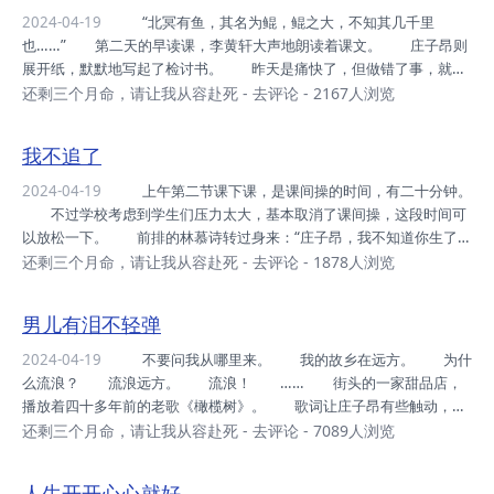
身为一个男生，要是饭量连女生都不如，是很丢脸的。 没过多
2024-04-19
“北冥有鱼，其名为鲲，鲲之大，不知其几千里
久，服务员将菜品端上来。 苏雨蝶将每道菜均匀地分成两份，下在
也……” 第二天的早读课，李黄轩大声地朗读着课文。 庄子昂则
两个锅里。 然后她问：“可口Or百事？”...
展开纸，默默地写起了检讨书。 昨天是痛快了，但做错了事，就应
该接受惩罚。 果然，还没下课，班主任张志远就来了。 “庄子
还剩三个月命，请让我从容赴死
-
去评论
- 2167人浏览
昂，你跟我来办公室一趟。” 教室办公室里非常安静，只有三两个老
师，在伏案备课。 张志远拧开保温杯，喝了口枸杞茶。 没等他
我不追了
开口，庄子昂就主动递上了检讨书。 整整一千字，新鲜出炉，墨迹
未干。 引经据典，文采飞扬。 “庄子昂，你知不知道自己在干什
2024-04-19
上午第二节课下课，是课间操的时间，有二十分钟。
么？吴老师向我反映，你还在课堂上看小说，她对你非常失望！”张志远
不过学校考虑到学生们压力太大，基本取消了课间操，这段时间可
拍着桌子。 “对不起，张老师，我知道错了，...
以放松一下。 前排的林慕诗转过身来：“庄子昂，我不知道你生了
病，昨天的事，可以原谅你。” “原谅？”庄子昂皱眉：“我又没做错
还剩三个月命，请让我从容赴死
-
去评论
- 1878人浏览
事，为什么要你原谅？” “庄子昂，你现在的态度，让我很不满。”林
慕诗气鼓鼓道。 搞不明白，请了一天病假而已，怎么跟变了个人一
男儿有泪不轻弹
样？ 以前的庄子昂，绝对不会用这种口气跟她说话。 作为庄子
昂的好哥们，李黄轩一直对林慕诗心怀怨气。 你喜欢就喜欢，不喜
2024-04-19
不要问我从哪里来。 我的故乡在远方。 为什
欢就不喜欢，一直吊着人家算怎么回事？ 见林慕诗茶里茶气的样
么流浪？ 流浪远方。 流浪！ …… 街头的一家甜品店，
子，李黄轩仗义执言：“林校花，咱们今天就把...
播放着四十多年前的老歌《橄榄树》。 歌词让庄子昂有些触动，自
己现在也成了无家可归的流浪汉。 如果那个地方，还能称为“家”的
还剩三个月命，请让我从容赴死
-
去评论
- 7089人浏览
话。 他的银行卡上，存着六千多块钱。 这是十多年来，亲戚们
给的压岁钱，加上一些平日里的积攒。 要在这座三线小城市，生活
人生开开心心就好