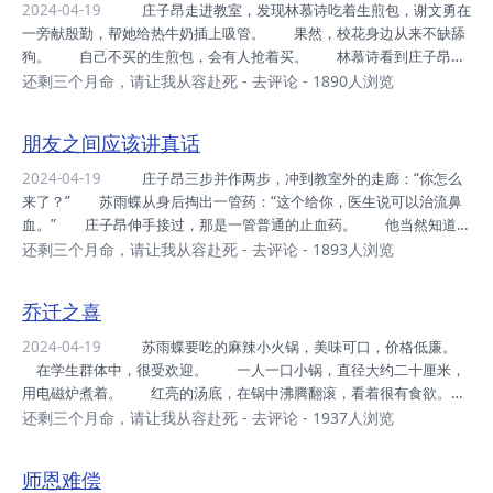
大晚上的，忙什么呢？ 他盯着屏幕看了十几秒，终于将心一横，打
2024-04-19
庄子昂走进教室，发现林慕诗吃着生煎包，谢文勇在
了个电话过去。 对不起，您所拨打的电话不在服务区，请稍后再
一旁献殷勤，帮她给热牛奶插上吸管。 果然，校花身边从来不缺舔
拨。 SOrry！The SUbSCribe...
狗。 自己不买的生煎包，会有人抢着买。 林慕诗看到庄子昂，
神情有些不自然，她开口道：“庄子昂，我说我不要，谢文勇非要给我
还剩三个月命，请让我从容赴死
-
去评论
- 1890人浏览
买。” 庄子昂淡淡一笑：“跟我说这个干什么？” 林慕诗一怔。
是啊，为什么一看到庄子昂，就想要极力撇清跟谢文勇的关系呢？
朋友之间应该讲真话
明明是同一家店的生煎包，总感觉以前庄子昂买的好吃一些。 林
慕诗每天上学放学，有专门的司机接送。 她刚才路过校门外的公交
2024-04-19
庄子昂三步并作两步，冲到教室外的走廊：“你怎么
站，从车窗看到过庄子昂，当时他手里端着两杯豆浆。 林大校花以
来了？” 苏雨蝶从身后掏出一管药：“这个给你，医生说可以治流鼻
为，其中有一杯，肯定是给她买的。 岂料此时...
血。” 庄子昂伸手接过，那是一管普通的止血药。 他当然知道，
自己的病，这药治不了。 但还是浅浅一笑：“谢谢你。” “离上课
还剩三个月命，请让我从容赴死
-
去评论
- 1893人浏览
还早，你要跟我去那边坐坐吗？”苏雨蝶一指不远处的花坛。 “当
然。”庄子昂连忙点头。 花坛里，种植着马蹄莲、风信子、紫藤花等
乔迁之喜
等。 五彩缤纷，争奇斗艳。 几只蝴蝶，在花丛间飞舞流连。
苏雨蝶整理了一下裙摆，屈膝坐在花坛边。 “昨天的草莓蛋糕，好
2024-04-19
苏雨蝶要吃的麻辣小火锅，美味可口，价格低廉。
吃吗？” 庄子昂闻言，心头一紧。 他不敢说，那份精美漂亮的蛋
在学生群体中，很受欢迎。 一人一口小锅，直径大约二十厘米，
糕，被人一脚踩成了烂泥。 这样单...
用电磁炉煮着。 红亮的汤底，在锅中沸腾翻滚，看着很有食欲。
苏雨蝶拿着菜单，不停地勾画，口中还念念有词：“牛肉黄喉千层肚，
还剩三个月命，请让我从容赴死
-
去评论
- 1937人浏览
藕片土豆金针菇，鸭血虾饺午餐肉，糍粑汤圆凤梨酥……” “你点那
么多，吃得完吗？”庄子昂提醒道。 “我饭量很大的，再说不是还有
师恩难偿
你吗？”苏雨蝶埋头说。 庄子昂默默地喝着柠檬茶，不敢再说话。