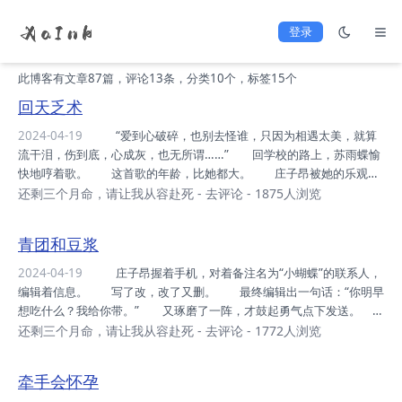
登录
此博客有文章87篇，评论13条，分类10个，标签15个
回天乏术
2024-04-19
“爱到心破碎，也别去怪谁，只因为相遇太美，就算
流干泪，伤到底，心成灰，也无所谓……” 回学校的路上，苏雨蝶愉
快地哼着歌。 这首歌的年龄，比她都大。 庄子昂被她的乐观感
染，也好像忘记了烦恼。 校园的林荫道上，飘浮着淡淡的桃花香。
还剩三个月命，请让我从容赴死
-
去评论
- 1875人浏览
“小蝴蝶，把你的手机号码给我，下次再约就可以打电话了。”
庄子昂组织了半天话术，才终于鼓起勇气要电话。 苏雨蝶伸手，从
青团和豆浆
衣服口袋里掏出来一个卡片手机。 薄薄的一张，在阳光下散发出幽
蓝的光芒。 卡片手机基本只能打电话和发信息，远远不及智能手机
2024-04-19
庄子昂握着手机，对着备注名为“小蝴蝶”的联系人，
那么多功能。 很多家长防止孩子沉迷游戏，会给他们买这种手机。
编辑着信息。 写了改，改了又删。 最终编辑出一句话：“你明早
两人愉快地交换了联系方式。 苏雨蝶说：...
想吃什么？我给你带。” 又琢磨了一阵，才鼓起勇气点下发送。
左等右等，没等到女孩的回复。 庄子昂只好去打了盆水，做起了卫
还剩三个月命，请让我从容赴死
-
去评论
- 1772人浏览
生。 其实租房时，刘奶奶已经将房间打扫得特别干净。 只是等
待的时间太煎熬，如果不让自己找点事做，会原地爆炸。 十分钟
牵手会怀孕
后，庄子昂满怀期待地拿起手机，却依然没有收到苏雨蝶的回复。